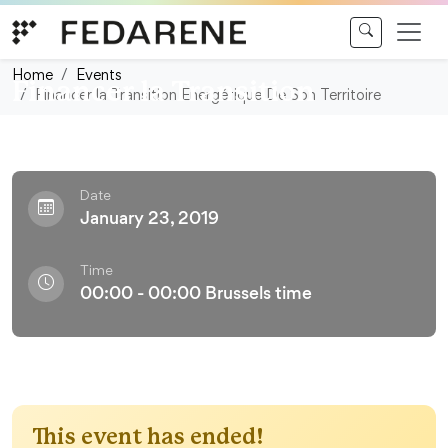
Skip to content
Workshop
Home
Events
Financer la Transition
Financer la Transition Energétique De Son Territoire
Energétique De Son Territoire
Date
January 23, 2019
Time
00:00 - 00:00 Brussels time
This event has ended!