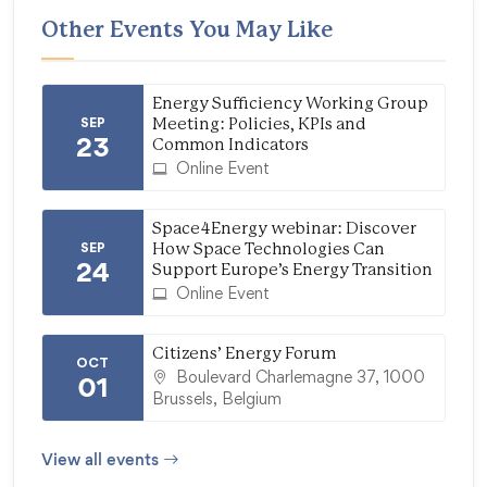
Other Events You May Like
Energy Sufficiency Working Group
SEP
Meeting: Policies, KPIs and
23
Common Indicators
Online Event
Space4Energy webinar: Discover
SEP
How Space Technologies Can
24
Support Europe’s Energy Transition
Online Event
Citizens’ Energy Forum
OCT
Boulevard Charlemagne 37, 1000
01
Brussels, Belgium
View all events